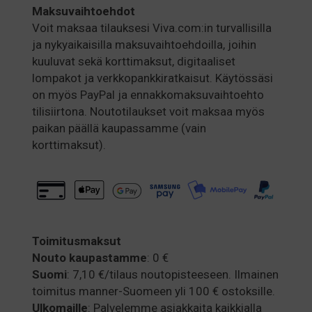
Maksuvaihtoehdot
MAY
BE
Voit maksaa tilauksesi Viva.com:in turvallisilla
CHOSEN
ja nykyaikaisilla maksuvaihtoehdoilla, joihin
ON
kuuluvat sekä korttimaksut, digitaaliset
THE
lompakot ja verkkopankkiratkaisut. Käytössäsi
PRODUCT
on myös PayPal ja ennakkomaksuvaihtoehto
PAGE
tilisiirtona. Noutotilaukset voit maksaa myös
paikan päällä kaupassamme (vain
korttimaksut).
Toimitusmaksut
Nouto kaupastamme
: 0 €
Suomi
: 7,10 €/tilaus noutopisteeseen. Ilmainen
toimitus manner-Suomeen yli 100 € ostoksille.
Ulkomaille
: Palvelemme asiakkaita kaikkialla