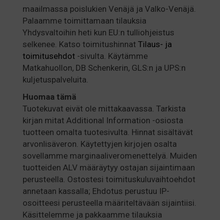
maailmassa poislukien Venäjä ja Valko-Venäjä.
Palaamme toimittamaan tilauksia
Yhdysvaltoihin heti kun EU:n tulliohjeistus
selkenee. Katso toimitushinnat
Tilaus- ja
toimitusehdot
-sivulta. Käytämme
Matkahuollon, DB Schenkerin, GLS:n ja UPS:n
kuljetuspalveluita.
Huomaa
tämä
Tuotekuvat eivät ole mittakaavassa. Tarkista
kirjan mitat Additional Information -osiosta
tuotteen omalta tuotesivulta. Hinnat sisältävät
arvonlisäveron. Käytettyjen kirjojen osalta
sovellamme marginaaliveromenettelyä. Muiden
tuotteiden ALV määräytyy ostajan sijaintimaan
perusteella. Ostostesi toimituskuluvaihtoehdot
annetaan kassalla; Ehdotus perustuu IP-
osoitteesi perusteella määriteltävään sijaintiisi.
Käsittelemme ja pakkaamme tilauksia