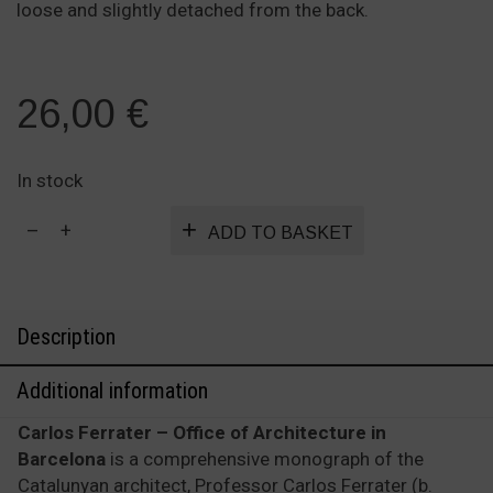
loose and slightly detached from the back.
26,00
€
In stock
Carlos
ADD TO BASKET
Ferrater
–
Office
of
Description
Architecture
in
Additional information
Barcelona
quantity
Carlos Ferrater – Office of Architecture in
Barcelona
is a comprehensive monograph of the
Catalunyan architect, Professor Carlos Ferrater (b.