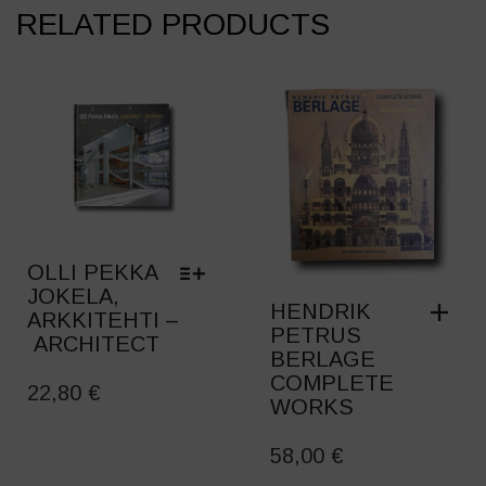
RELATED PRODUCTS
OLLI PEKKA
JOKELA,
HENDRIK
ARKKITEHTI –
PETRUS
ARCHITECT
BERLAGE
THIS
COMPLETE
PRODUCT
22,80
€
WORKS
HAS
MULTIPLE
58,00
€
VARIANTS.
THE