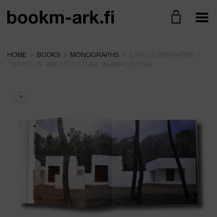
Toggle Menu
HOME
»
BOOKS
»
MONOGRAPHS
»
CARLOS FERRATER –
OFFICE OF ARCHITECTURE IN BARCELONA
+