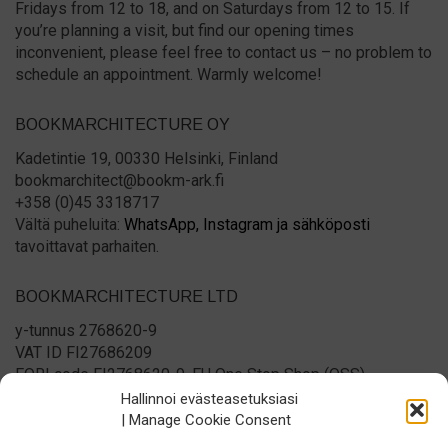
Fridays from 12 to 18, and on Saturdays from 12 to 15. If
you’re planning a visit, but find our opening times
inconvenient, please feel free to contact us – no problem to
schedule an appointment. Warmly welcome!
BOOKMARCHITECTURE OY
Kadetintie 19, 00330 Helsinki, Finland
bookmarchitect@bookm-ark.fi
+358 (0)45 3318717
Vältä puheluita:
WhatsApp,
Instagram ja
sähköposti
tavoittavat parhaiten.
BOOKMARCHITECTURE LTD
y-tunnus 2768620-9
VAT ID FI27686209
EORI code FI2768620-9, EU One Stop Shop (OSS)
registered
Hallinnoi evästeasetuksiasi
Please no phone calls:
WhatsApp,
Instagram and
email
| Manage Cookie Consent
reach us best.