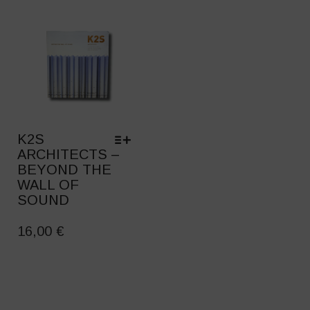
OPTIONS
MAY
BE
CHOSEN
ON
THE
PRODUCT
PAGE
K2S
ARCHITECTS –
BEYOND THE
WALL OF
SOUND
THIS
PRODUCT
16,00
€
HAS
MULTIPLE
VARIANTS.
THE
OPTIONS