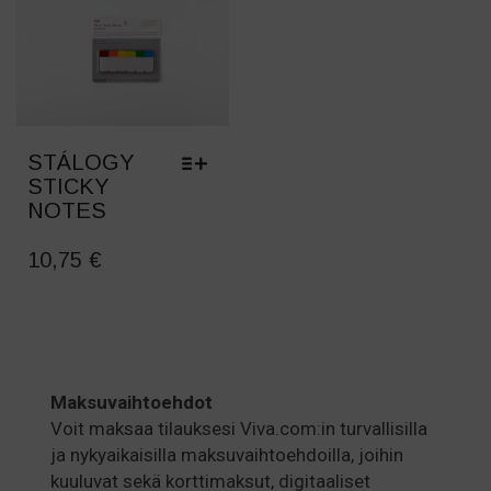
VARIANTS.
THROUGH
THE
OPTIONS
33,80 €
MAY
BE
CHOSEN
ON
STÁLOGY
THE
STICKY
PRODUCT
NOTES
PAGE
THIS
PRODUCT
10,75
€
HAS
MULTIPLE
VARIANTS.
THE
OPTIONS
Maksuvaihtoehdot
MAY
BE
Voit maksaa tilauksesi Viva.com:in turvallisilla
CHOSEN
ja nykyaikaisilla maksuvaihtoehdoilla, joihin
ON
kuuluvat sekä korttimaksut, digitaaliset