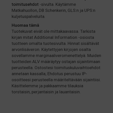
toimitusehdot
-sivulta. Käytämme
Matkahuollon, DB Schenkerin, GLS:n ja UPS:n
kuljetuspalveluita.
Huomaa
tämä
Tuotekuvat eivät ole mittakaavassa. Tarkista
kirjan mitat Additional Information -osiosta
tuotteen omalta tuotesivulta. Hinnat sisältävät
arvonlisäveron. Käytettyjen kirjojen osalta
sovellamme marginaaliveromenettelyä. Muiden
tuotteiden ALV määräytyy ostajan sijaintimaan
perusteella. Ostostesi toimituskuluvaihtoehdot
annetaan kassalla; Ehdotus perustuu IP-
osoitteesi perusteella määriteltävään sijaintiisi.
Käsittelemme ja pakkaamme tilauksia
torstaisin, perjantaisin ja lauantaisin.