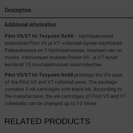
Refill
Description
(3
kpl)
Additional information
quantity
Pilot V5/V7 Hi-Tecpoint Refill
– täyttöpatruunat
pidentävät Pilot V5 ja V7 -rollerball-kynien käyttöikää.
Pakkauksessa on 3 täyttöpatruunaa; musteen väri on
musta. Valmistajan mukaan Pilotin V5- ja V7-kynät
kestävät 10 mustepatruunan uusimiskertaa.
Pilot V5/V7 Hi-Tecpoint Refill
prolongs the life span
of the Pilot V5 and V7 rollerball pens. The package
contains 3 ink cartridges with black ink. According to
the manufacturer, the ink cartridges of Pilot V5 and V7
rollerballs can be changed up to 10 times.
RELATED PRODUCTS