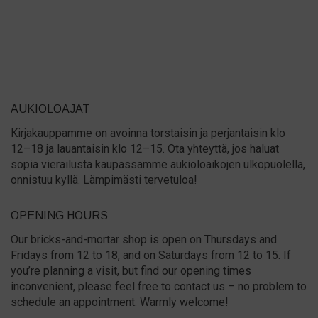
AUKIOLOAJAT
Kirjakauppamme on avoinna torstaisin ja perjantaisin klo
12–18 ja lauantaisin klo 12–15. Ota yhteyttä, jos haluat
sopia vierailusta kaupassamme aukioloaikojen ulkopuolella,
onnistuu kyllä. Lämpimästi tervetuloa!
OPENING HOURS
Our bricks-and-mortar shop is open on Thursdays and
Fridays from 12 to 18, and on Saturdays from 12 to 15. If
you’re planning a visit, but find our opening times
inconvenient, please feel free to contact us – no problem to
schedule an appointment. Warmly welcome!