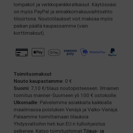
THE
lompakot ja verkkopankkiratkaisut. Käytössäsi
PRODUCT
on myös PayPal ja ennakkomaksuvaihtoehto
PAGE
tilisiirtona. Noutotilaukset voit maksaa myös
paikan päällä kaupassamme (vain
korttimaksut).
Toimitusmaksut
Nouto kaupastamme
: 0 €
Suomi
: 7,10 €/tilaus noutopisteeseen. Ilmainen
toimitus manner-Suomeen yli 100 € ostoksille.
Ulkomaille
: Palvelemme asiakkaita kaikkialla
maailmassa poislukien Venäjä ja Valko-Venäjä.
Palaamme toimittamaan tilauksia
Yhdysvaltoihin heti kun EU:n tulliohjeistus
selkenee. Katso toimitushinnat
Tilaus- ja