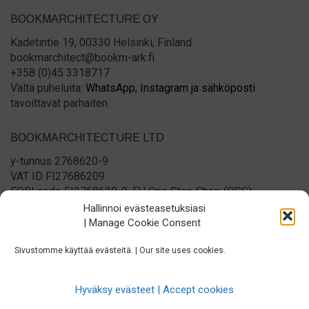
BOOKMARCHITECTURE OY
Kadetintie 19, 00330 Helsinki, Finland
bookmarchitect@bookm-ark.fi
+358 (0)45 3318717
Vältä puheluita:
WhatsApp,
Instagram ja
sähköposti
tavoittavat parhaiten.
BOOKMARCHITECTURE LTD
y-tunnus 2768620-9
VAT ID FI27686209
EORI code FI2768620-9, EU One Stop Shop (OSS)
registered
Hallinnoi evästeasetuksiasi
Please no phone calls:
WhatsApp,
Instagram and
email
| Manage Cookie Consent
reach us best.
Sivustomme käyttää evästeitä. | Our site uses cookies.
Hyväksy evästeet | Accept cookies