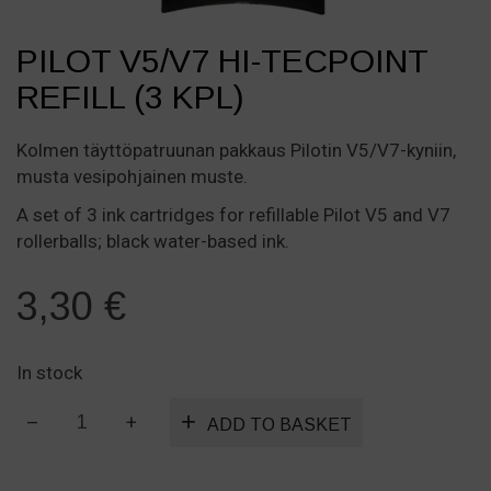
PILOT V5/V7 HI-TECPOINT
REFILL (3 KPL)
Kolmen täyttöpatruunan pakkaus Pilotin V5/V7-kyniin,
musta vesipohjainen muste.
A set of 3 ink cartridges for refillable Pilot V5 and V7
rollerballs; black water-based ink.
3,30
€
In stock
Pilot
ADD TO BASKET
V5/V7
Hi-
Tecpoint