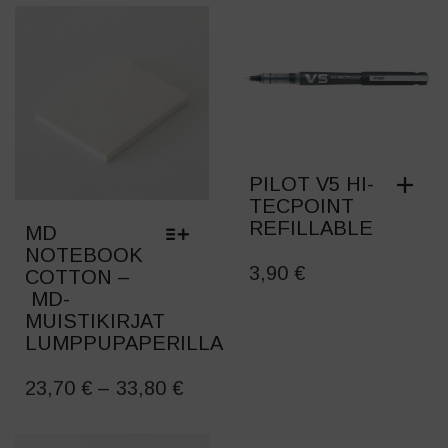
PILOT V5 HI-
TECPOINT
REFILLABLE
MD
NOTEBOOK
3,90
€
COTTON –
MD-
MUISTIKIRJAT
LUMPPUPAPERILLA
THIS
PRICE
PRODUCT
23,70
€
–
33,80
€
HAS
RANGE:
MULTIPLE
23,70 €