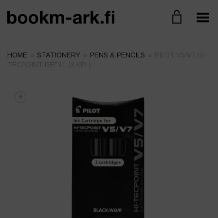
Toggle Menu
HOME
»
STATIONERY
»
PENS & PENCILS
»
PILOT V5/V7 HI-
TECPOINT REFILL (3 KPL)
+