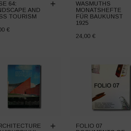
SE 64:
WASMUTHS
NDSCAPE AND
MONATSHEFTE
SS TOURISM
FÜR BAUKUNST
1925
,00
€
24,00
€
ARCHITECTURE
FOLIO 07