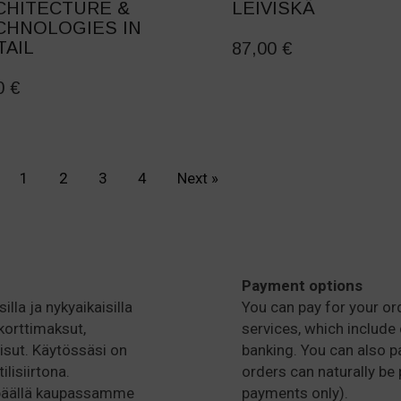
CHITECTURE &
LEIVISKÄ
CHNOLOGIES IN
TAIL
87,00
€
00
€
1
2
3
4
Next »
Payment options
illa ja nykyaikaisilla
You can pay for your or
korttimaksut,
services, which include 
isut. Käytössäsi on
banking. You can also pa
lisiirtona.
orders can naturally be 
 päällä kaupassamme
payments only).