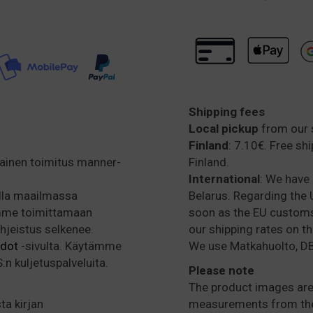
Shipping fees
Local pickup
from our 
Finland
: 7.10€. Free sh
mainen toimitus manner-
Finland.
International
: We have 
alla maailmassa
Belarus. Regarding the U
amme toimittamaan
soon as the EU customs 
ohjeistus selkenee.
our shipping rates on t
hdot
-sivulta. Käytämme
We use Matkahuolto, DB
n kuljetuspalveluita.
Please note
The product images are 
ta kirjan
measurements from the 