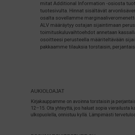
mitat Additional Information -osiosta tuo
tuotesivulta. Hinnat sisältävät arvonlisäve
osalta sovellamme marginaaliveromenette
ALV määräytyy ostajan sijaintimaan perus
toimituskuluvaihtoehdot annetaan kassall
osoitteesi perusteella määriteltävään sijai
pakkaamme tilauksia torstaisin, perjantaisi
AUKIOLOAJAT
Kirjakauppamme on avoinna torstaisin ja perjantais
12–15. Ota yhteyttä, jos haluat sopia vierailust
ulkopuolella, onnistuu kyllä. Lämpimästi tervetulo