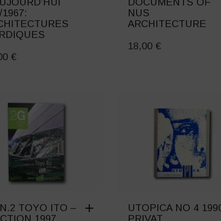
AUJOURD’HUI
DOCUMENTS OF
/1967:
NUS
CHITECTURES
ARCHITECTURE
RDIQUES
18,00
€
,00
€
N.2 TOYO ITO –
UTOPICA NO 4 199
CTION 1997
PRIVAT