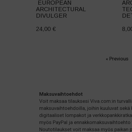
EUROPEAN
AR
ARCHITECTURAL
TE
DIVULGER
DE
24,00
€
8,
« Previous
Maksuvaihtoehdot
Voit maksaa tilauksesi Viva.com:in turvallis
maksuvaihtoehdoilla, joihin kuuluvat sekä 
digitaaliset lompakot ja verkkopankkiratka
myös PayPal ja ennakkomaksuvaihtoehto ti
Noutotilaukset voit maksaa myös paikan