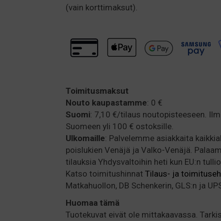
(vain korttimaksut).
Toimitusmaksut
Nouto kaupastamme
: 0 €
Suomi
: 7,10 €/tilaus noutopisteeseen. Il
Suomeen yli 100 € ostoksille.
Ulkomaille
: Palvelemme asiakkaita kaikki
poislukien Venäjä ja Valko-Venäjä. Pala
tilauksia Yhdysvaltoihin heti kun EU:n tulli
Katso toimitushinnat
Tilaus- ja toimituse
Matkahuollon, DB Schenkerin, GLS:n ja UPS:
Huomaa
tämä
Tuotekuvat eivät ole mittakaavassa. Tarkis