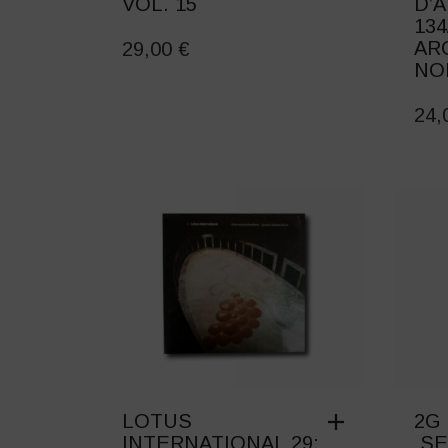
VOL. 15
D’
134
AR
29,00
€
NO
24
LOTUS
2G 
INTERNATIONAL 29:
SE