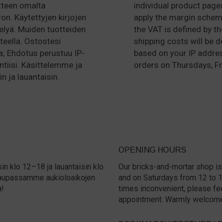
tteen omalta
individual product pages
ron. Käytettyjen kirjojen
apply the margin schem
lyä. Muiden tuotteiden
the VAT is defined by t
teella. Ostostesi
shipping costs will be 
a; Ehdotus perustuu IP-
based on your IP addre
ntiisi. Käsittelemme ja
orders on Thursdays, Fr
n ja lauantaisin.
OPENING HOURS
in klo 12–18 ja lauantaisin klo
Our bricks-and-mortar shop is
a kaupassamme aukioloaikojen
and on Saturdays from 12 to 15.
a!
times inconvenient, please fe
appointment. Warmly welcom