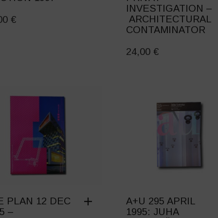
INVESTIGATION –
ARCHITECTURAL
,00
€
CONTAMINATOR
24,00
€
E PLAN 12 DEC
A+U 295 APRIL
5 –
1995: JUHA