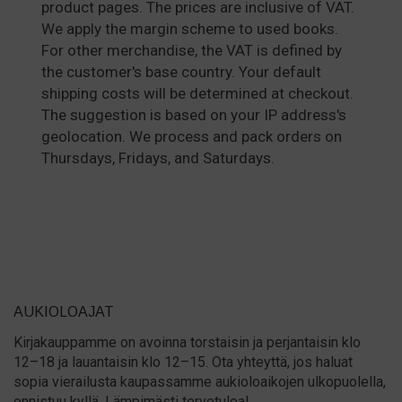
product pages. The prices are inclusive of VAT.
We apply the margin scheme to used books.
For other merchandise, the VAT is defined by
the customer's base country. Your default
shipping costs will be determined at checkout.
The suggestion is based on your IP address's
geolocation. We process and pack orders on
Thursdays, Fridays, and Saturdays.
AUKIOLOAJAT
Kirjakauppamme on avoinna torstaisin ja perjantaisin klo
12–18 ja lauantaisin klo 12–15. Ota yhteyttä, jos haluat
sopia vierailusta kaupassamme aukioloaikojen ulkopuolella,
onnistuu kyllä. Lämpimästi tervetuloa!