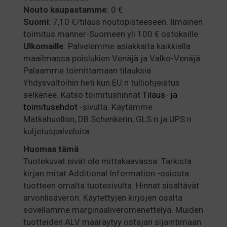
Nouto kaupastamme
: 0 €
Suomi
: 7,10 €/tilaus noutopisteeseen. Ilmainen
toimitus manner-Suomeen yli 100 € ostoksille.
Ulkomaille
: Palvelemme asiakkaita kaikkialla
maailmassa poislukien Venäjä ja Valko-Venäjä.
Palaamme toimittamaan tilauksia
Yhdysvaltoihin heti kun EU:n tulliohjeistus
selkenee. Katso toimitushinnat
Tilaus- ja
toimitusehdot
-sivulta. Käytämme
Matkahuollon, DB Schenkerin, GLS:n ja UPS:n
kuljetuspalveluita.
Huomaa
tämä
Tuotekuvat eivät ole mittakaavassa. Tarkista
kirjan mitat Additional Information -osiosta
tuotteen omalta tuotesivulta. Hinnat sisältävät
arvonlisäveron. Käytettyjen kirjojen osalta
sovellamme marginaaliveromenettelyä. Muiden
tuotteiden ALV määräytyy ostajan sijaintimaan