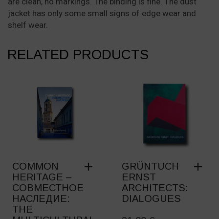
are clean, no markings. The binding is fine. The dust
jacket has only some small signs of edge wear and
shelf wear.
RELATED PRODUCTS
COMMON
GRÜNTUCH
HERITAGE –
ERNST
СОВМЕСТНОЕ
ARCHITECTS:
НАСЛЕДИЕ:
DIALOGUES
THE