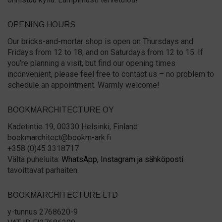
OPENING HOURS
Our bricks-and-mortar shop is open on Thursdays and
Fridays from 12 to 18, and on Saturdays from 12 to 15. If
you’re planning a visit, but find our opening times
inconvenient, please feel free to contact us – no problem to
schedule an appointment. Warmly welcome!
BOOKMARCHITECTURE OY
Kadetintie 19, 00330 Helsinki, Finland
bookmarchitect@bookm-ark.fi
+358 (0)45 3318717
Vältä puheluita:
WhatsApp,
Instagram ja
sähköposti
tavoittavat parhaiten.
BOOKMARCHITECTURE LTD
y-tunnus 2768620-9