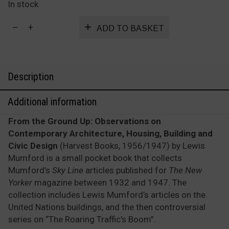
In stock
From
ADD TO BASKET
the
Ground
Up
quantity
Description
Additional information
From the Ground Up: Observations on
Contemporary Architecture, Housing, Building and
Civic Design
(Harvest Books, 1956/1947) by Lewis
Mumford is a small pocket book that collects
Mumford’s
Sky Line
articles published for
The New
Yorker
magazine between 1932 and 1947. The
collection includes Lewis Mumford’s articles on the
United Nations buildings, and the then controversial
series on “The Roaring Traffic’s Boom”.