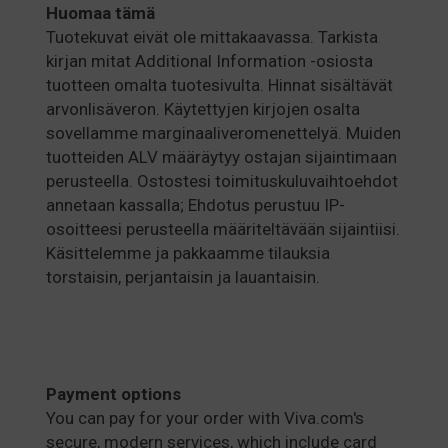
Huomaa
tämä
Tuotekuvat eivät ole mittakaavassa. Tarkista
kirjan mitat Additional Information -osiosta
tuotteen omalta tuotesivulta. Hinnat sisältävät
arvonlisäveron. Käytettyjen kirjojen osalta
sovellamme marginaaliveromenettelyä. Muiden
tuotteiden ALV määräytyy ostajan sijaintimaan
perusteella. Ostostesi toimituskuluvaihtoehdot
annetaan kassalla; Ehdotus perustuu IP-
osoitteesi perusteella määriteltävään sijaintiisi.
Käsittelemme ja pakkaamme tilauksia
torstaisin, perjantaisin ja lauantaisin.
Payment options
You can pay for your order with Viva.com's
secure, modern services, which include card