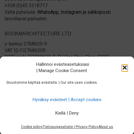
+358 (0)45 3318717
Vältä puheluita:
WhatsApp,
Instagram ja
sähköposti
tavoittavat parhaiten.
BOOKMARCHITECTURE LTD
y-tunnus 2768620-9
VAT ID FI27686209
EORI code FI2768620-9, EU One Stop Shop (OSS)
registered
Hallinnoi evästeasetuksiasi
Please no phone calls:
WhatsApp,
Instagram and
email
| Manage Cookie Consent
reach us best.
Sivustomme käyttää evästeitä. | Our site uses cookies.
Hyväksy evästeet | Accept cookies
Copyright © 2026 - Bookmarchitecture Oy
Kiellä | Deny
Cookie policy
Tietosuojaseloste | Privacy Policy
About us