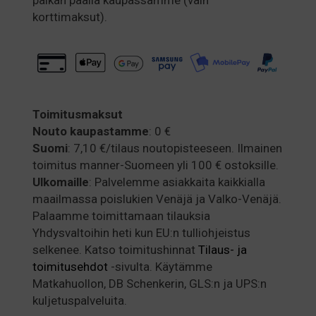
korttimaksut).
Toimitusmaksut
Nouto kaupastamme
: 0 €
Suomi
: 7,10 €/tilaus noutopisteeseen. Ilmainen
toimitus manner-Suomeen yli 100 € ostoksille.
Ulkomaille
: Palvelemme asiakkaita kaikkialla
maailmassa poislukien Venäjä ja Valko-Venäjä.
Palaamme toimittamaan tilauksia
Yhdysvaltoihin heti kun EU:n tulliohjeistus
selkenee. Katso toimitushinnat
Tilaus- ja
toimitusehdot
-sivulta. Käytämme
Matkahuollon, DB Schenkerin, GLS:n ja UPS:n
kuljetuspalveluita.