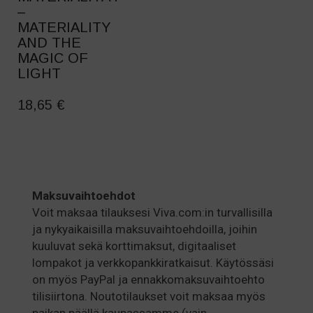
PAGE
–
MATERIALITY
AND THE
MAGIC OF
LIGHT
THIS
PRODUCT
18,65
€
HAS
MULTIPLE
VARIANTS.
THE
OPTIONS
Maksuvaihtoehdot
MAY
BE
Voit maksaa tilauksesi Viva.com:in turvallisilla
CHOSEN
ja nykyaikaisilla maksuvaihtoehdoilla, joihin
ON
kuuluvat sekä korttimaksut, digitaaliset
THE
lompakot ja verkkopankkiratkaisut. Käytössäsi
PRODUCT
on myös PayPal ja ennakkomaksuvaihtoehto
PAGE
tilisiirtona. Noutotilaukset voit maksaa myös
paikan päällä kaupassamme (vain