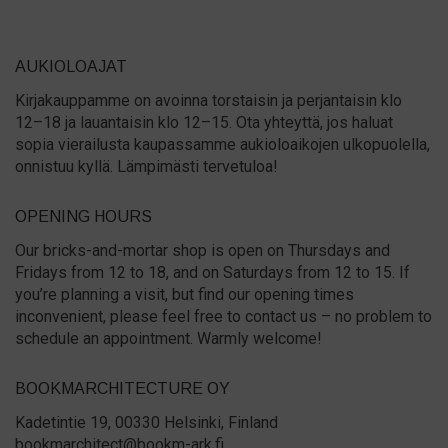
AUKIOLOAJAT
Kirjakauppamme on avoinna torstaisin ja perjantaisin klo
12–18 ja lauantaisin klo 12–15. Ota yhteyttä, jos haluat
sopia vierailusta kaupassamme aukioloaikojen ulkopuolella,
onnistuu kyllä. Lämpimästi tervetuloa!
OPENING HOURS
Our bricks-and-mortar shop is open on Thursdays and
Fridays from 12 to 18, and on Saturdays from 12 to 15. If
you’re planning a visit, but find our opening times
inconvenient, please feel free to contact us – no problem to
schedule an appointment. Warmly welcome!
BOOKMARCHITECTURE OY
Kadetintie 19, 00330 Helsinki, Finland
bookmarchitect@bookm-ark.fi