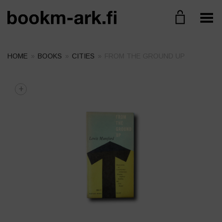
Toggle Menu
HOME
»
BOOKS
»
CITIES
»
FROM THE GROUND UP
+