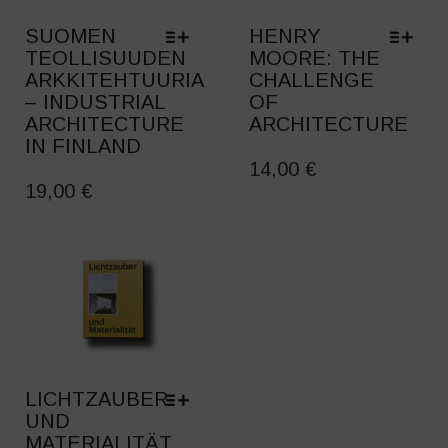
SUOMEN
HENRY
TEOLLISUUDEN
MOORE: THE
ARKKITEHTUURIA
CHALLENGE
– INDUSTRIAL
OF
ARCHITECTURE
ARCHITECTURE
IN FINLAND
THIS
THIS
PRODUCT
14,00
€
PRODUCT
19,00
€
HAS
HAS
MULTIPLE
MULTIPLE
VARIANTS.
VARIANTS.
THE
THE
OPTIONS
OPTIONS
MAY
MAY
BE
BE
CHOSEN
CHOSEN
ON
ON
THE
LICHTZAUBER
THE
PRODUCT
UND
PRODUCT
PAGE
MATERIALITÄT