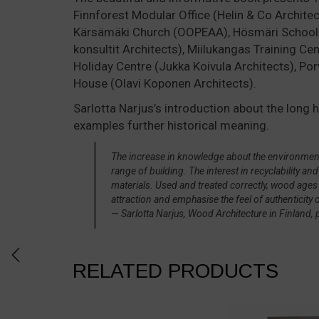
Finnforest Modular Office (Helin & Co Architec
Kärsämäki Church (OOPEAA), Hösmäri School (
konsultit Architects), Miilukangas Training Ce
Holiday Centre (Jukka Koivula Architects), Po
House (Olavi Koponen Architects).
Sarlotta Narjus’s introduction about the long
examples further historical meaning.
The increase in knowledge about the environment 
range of building. The interest in recyclability 
materials. Used and treated correctly, wood ages w
attraction and emphasise the feel of authenticity o
— Sarlotta Narjus, Wood Architecture in Finland, 
RELATED PRODUCTS