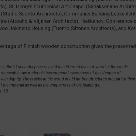
ts), St. Henry’s Ecumenical Art Chapel (Sanaksenaho Archite
Studio Suonto Architects), Community Building Leskenlehti
ntre (Aitoaho & Viljanen Architects), Hiekkahovi Conference 
rvoo Jokineito Housing (Tuomo Siitonen Architects), and Kot
 heritage of Finnish wooden construction gives the presented
in the 21st century has revived the different uses of wood in the whole
and renewable raw materials has incresed awareness of the lifespan of
ith dignity. The cracks in the wood in old timber structures are part of their
f the material as well as the uniqueness of the buildings.
p. 10.