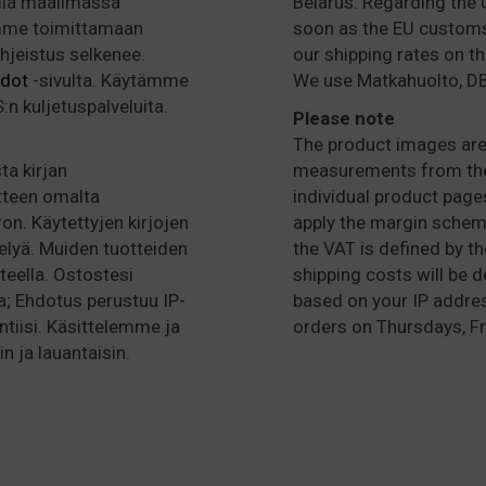
alla maailmassa
Belarus. Regarding the U
amme toimittamaan
soon as the EU customs 
ohjeistus selkenee.
our shipping rates on t
hdot
-sivulta. Käytämme
We use Matkahuolto, DB
n kuljetuspalveluita.
Please note
The product images are 
ta kirjan
measurements from the 
tteen omalta
individual product pages
ron. Käytettyjen kirjojen
apply the margin schem
lyä. Muiden tuotteiden
the VAT is defined by t
teella. Ostostesi
shipping costs will be 
a; Ehdotus perustuu IP-
based on your IP addre
ntiisi. Käsittelemme ja
orders on Thursdays, Fr
n ja lauantaisin.