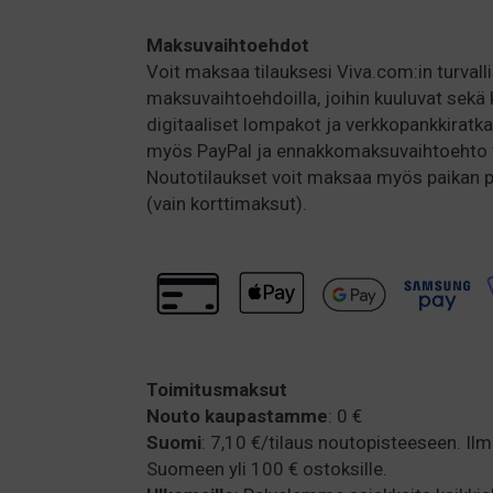
THE
PRODUCT
Maksuvaihtoehdot
PAGE
Voit maksaa tilauksesi Viva.com:in turvallis
maksuvaihtoehdoilla, joihin kuuluvat sekä 
digitaaliset lompakot ja verkkopankkiratka
myös PayPal ja ennakkomaksuvaihtoehto ti
Noutotilaukset voit maksaa myös paikan
(vain korttimaksut).
Toimitusmaksut
Nouto kaupastamme
: 0 €
Suomi
: 7,10 €/tilaus noutopisteeseen. Il
Suomeen yli 100 € ostoksille.