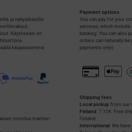
Payment options
illa ja nykyaikaisilla
You can pay for your or
korttimaksut,
services, which include 
isut. Käytössäsi on
banking. You can also pa
lisiirtona.
orders can naturally be 
 päällä kaupassamme
payments only).
Shipping fees
Local pickup
from our 
Finland
: 7.10€. Free sh
mainen toimitus manner-
Finland.
International
: We have 