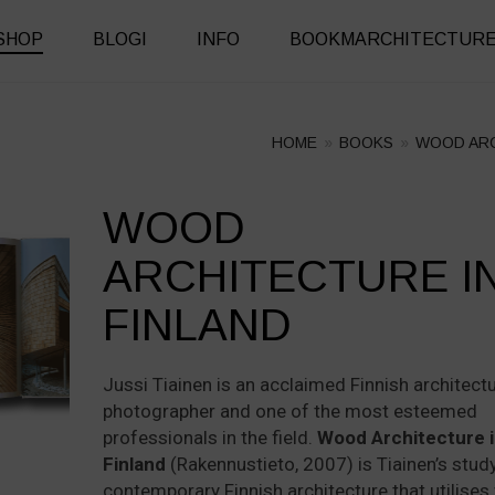
SHOP
BLOGI
INFO
BOOKMARCHITECTUR
HOME
»
BOOKS
»
WOOD AR
WOOD
+
+
ARCHITECTURE I
FINLAND
Jussi Tiainen is an acclaimed Finnish architectu
photographer and one of the most esteemed
professionals in the field.
Wood Architecture 
Finland
(Rakennustieto, 2007) is Tiainen’s stud
contemporary Finnish architecture that utilise