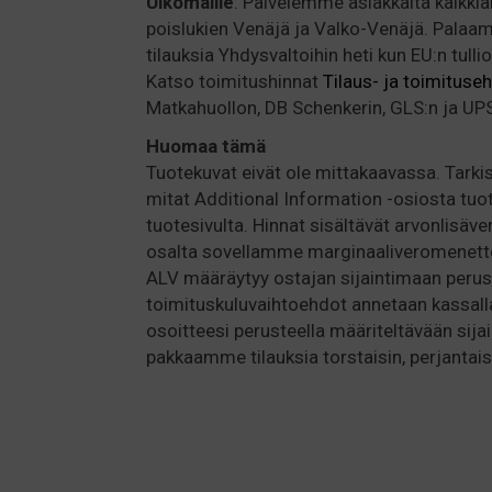
Ulkomaille
: Palvelemme asiakkaita kaikki
poislukien Venäjä ja Valko-Venäjä. Pala
tilauksia Yhdysvaltoihin heti kun EU:n tulli
Katso toimitushinnat
Tilaus- ja toimituse
Matkahuollon, DB Schenkerin, GLS:n ja UPS:
Huomaa
tämä
Tuotekuvat eivät ole mittakaavassa. Tarkis
mitat Additional Information -osiosta tuo
tuotesivulta. Hinnat sisältävät arvonlisäve
osalta sovellamme marginaaliveromenette
ALV määräytyy ostajan sijaintimaan perus
toimituskuluvaihtoehdot annetaan kassall
osoitteesi perusteella määriteltävään sijai
pakkaamme tilauksia torstaisin, perjantaisi