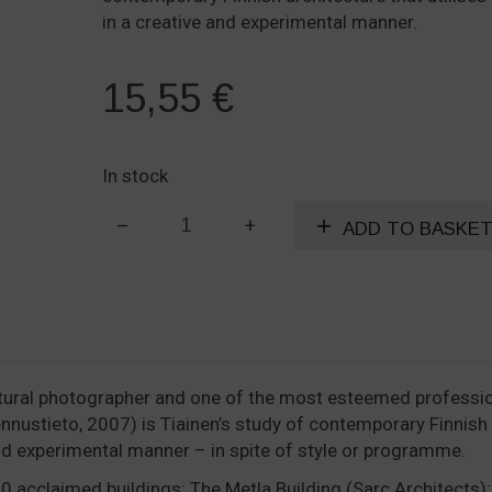
in a creative and experimental manner.
15,55
€
In stock
Wood
ADD TO BASKE
Architecture
in
Finland
quantity
ectural photographer and one of the most esteemed professio
nnustieto, 2007) is Tiainen’s study of contemporary Finnish
and experimental manner – in spite of style or programme.
0 acclaimed buildings: The Metla Building (Sarc Architects);