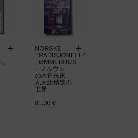
NORSKE
TRADISJONELLE
E,
TØMMERHUS
E
– ノルウェ-
の木造民家
丸太組積造の
世界
81,00
€