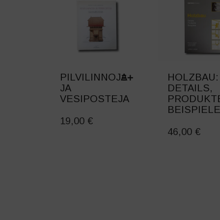
PILVILINNOJA
HOLZBAU:
JA
DETAILS,
VESIPOSTEJA
PRODUKT
BEISPIEL
THIS
PRODUCT
19,00
€
HAS
46,00
€
MULTIPLE
VARIANTS.
THE
OPTIONS
MAY
BE
CHOSEN
ON