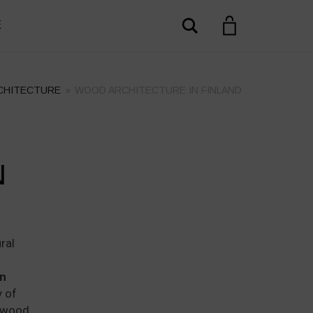
Search
E
CHITECTURE
»
WOOD ARCHITECTURE IN FINLAND
+
N
ral
in
y of
s wood