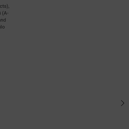
cts),
 (A-
and
ilo