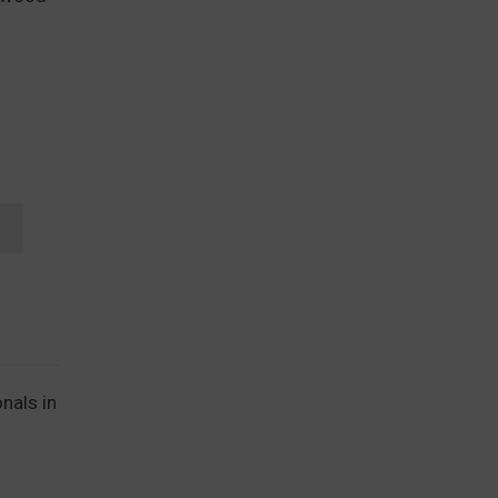
T
nals in