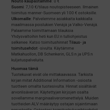
Nouto kaupastamme
: 0 €
Suomi
: 7,10 €/tilaus noutopisteeseen. Ilmainen
toimitus manner-Suomeen yli 100 € ostoksille.
Ulkomaille
: Palvelemme asiakkaita kaikkialla
maailmassa poislukien Venäjä ja Valko-Venäjä.
Palaamme toimittamaan tilauksia
Yhdysvaltoihin heti kun EU:n tulliohjeistus
selkenee. Katso toimitushinnat
Tilaus- ja
toimitusehdot
-sivulta. Käytämme
Matkahuollon, DB Schenkerin, GLS:n ja UPS:n
kuljetuspalveluita.
Huomaa
tämä
Tuotekuvat eivät ole mittakaavassa. Tarkista
kirjan mitat Additional Information -osiosta
tuotteen omalta tuotesivulta. Hinnat sisältävät
arvonlisäveron. Käytettyjen kirjojen osalta
sovellamme marginaaliveromenettelyä. Muiden
tuotteiden ALV määräytyy ostajan sijaintimaan
perusteella. Ostostesi toimituskuluvaihtoehdot