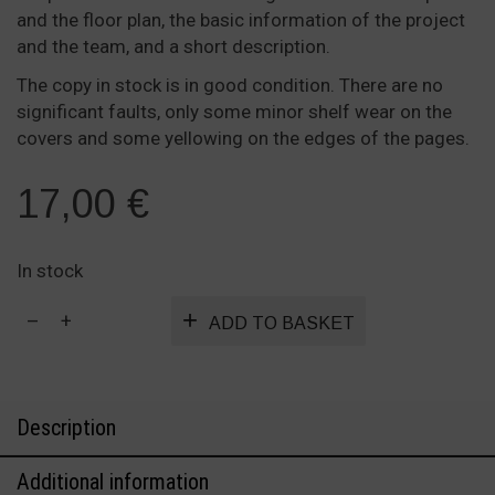
and the floor plan, the basic information of the project
and the team, and a short description.
The copy in stock is in good condition. There are no
significant faults, only some minor shelf wear on the
covers and some yellowing on the edges of the pages.
17,00
€
In stock
Arkitektur
ADD TO BASKET
i
Sverige
–
Architecture
Description
in
Sweden
Additional information
1984–