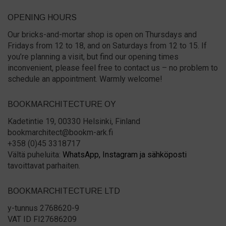
OPENING HOURS
Our bricks-and-mortar shop is open on Thursdays and
Fridays from 12 to 18, and on Saturdays from 12 to 15. If
you’re planning a visit, but find our opening times
inconvenient, please feel free to contact us – no problem to
schedule an appointment. Warmly welcome!
BOOKMARCHITECTURE OY
Kadetintie 19, 00330 Helsinki, Finland
bookmarchitect@bookm-ark.fi
+358 (0)45 3318717
Vältä puheluita:
WhatsApp,
Instagram ja
sähköposti
tavoittavat parhaiten.
BOOKMARCHITECTURE LTD
y-tunnus 2768620-9
VAT ID FI27686209