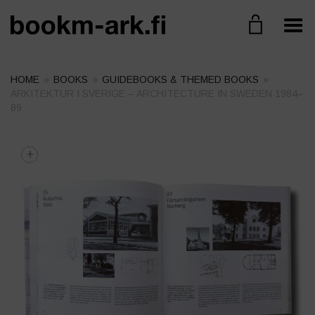
Toggle Menu
HOME
»
BOOKS
»
GUIDEBOOKS & THEMED BOOKS
»
ARKITEKTUR I SVERIGE – ARCHITECTURE IN SWEDEN 1984–
89
+